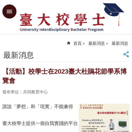
跳到主要內容區塊
進
階
搜
尋
首頁
最新消息
最新消息
回
首
最新消息
頁
臺
【活動】校學士在2023臺大杜鵑花節學系博
大
首
覽會
頁
發布單位：共同教育中心
共
教
中
誰說「夢想」和「現實」不能兼得
心
網
臺大校學士提供一個自我實踐的平台
站
導