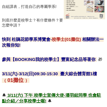
覽
自組課表，打造自己的專屬學系!
聯
絡
到底什麼是校學士？有什麼條件？要
資
怎麼申請？
訊
English
快到 杜鵑花節學系博覽會-
校學士(01攤位)
相關辦法一
校
次報你知!
學
士
是
參與【BOOKING我的校學士】豐富紀念品等著你
🎁
什
麼
3/11(六)-3/12(日)09:30-15:30 臺大綜合體育館1樓
如
01攤位
（
）
何
申
請
🔔
3/11(六) 下午 校學士宣傳大使-潘羽鉉同學 也會駐
第
點介紹／分享校學士喔!
🔔
二