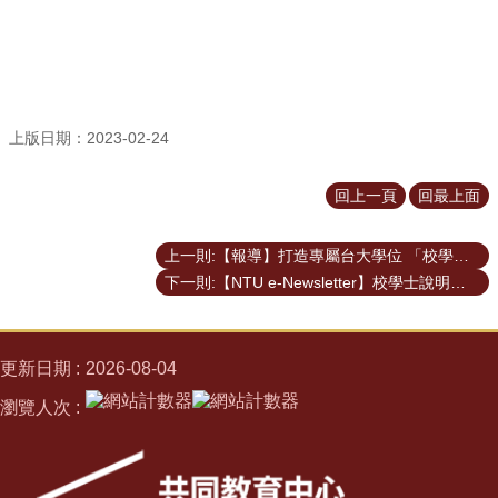
導
師
學
生
成
上版日期：2023-02-24
果
活
回上一頁
回最上面
動
集
上一則:【報導】打造專屬台大學位 「校學士」首年13人申請
錦
下一則:【NTU e-Newsletter】校學士說明會：做一個自主學習的臺大人
修
業
與
更新日期
2026-08-04
畢
審
瀏覽人次
相
關
表