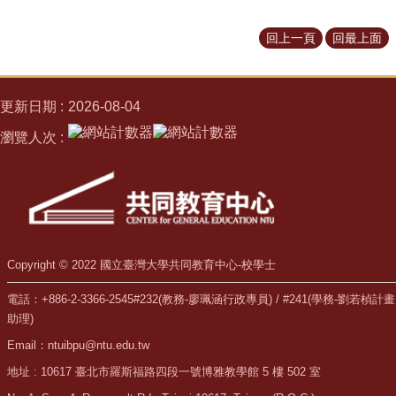
覽
回上一頁
回最上面
聯
絡
資
訊
更新日期
2026-08-04
English
瀏覽人次
校
學
士
是
什
麼
Copyright © 2022 國立臺灣大學共同教育中心-校學士
如
何
電話：+886-2-3366-2545#232(教務-廖珮涵行政專員) / #241(學務-劉若楨計畫
申
助理)
請
Email：ntuibpu@ntu.edu.tw
第
地址 : 10617 臺北市羅斯福路四段一號博雅教學館 5 樓 502 室
二