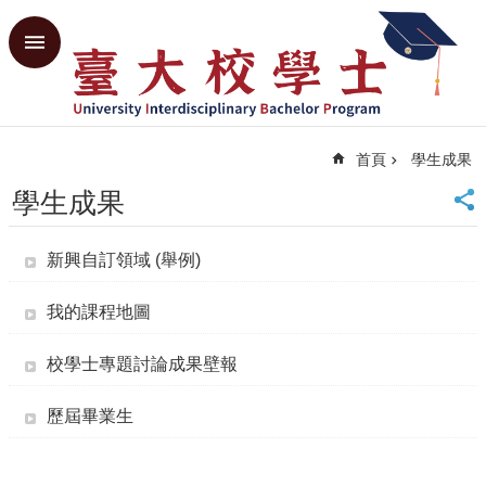
跳到主要內容區塊
進
階
搜
尋
首頁
學生成果
回
首
學生成果
頁
臺
新興自訂領域 (舉例)
大
首
頁
我的課程地圖
共
教
校學士專題討論成果壁報
中
心
歷屆畢業生
網
站
導