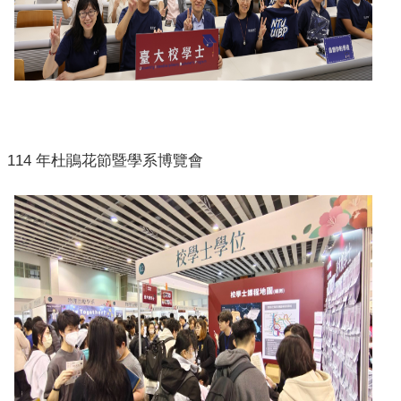
114
年杜鵑花節暨學系博覽會