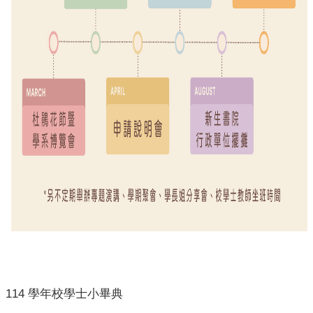
覽
聯
絡
資
訊
English
校
學
士
是
什
麼
如
何
申
請
第
114
學年校學士小畢典
二