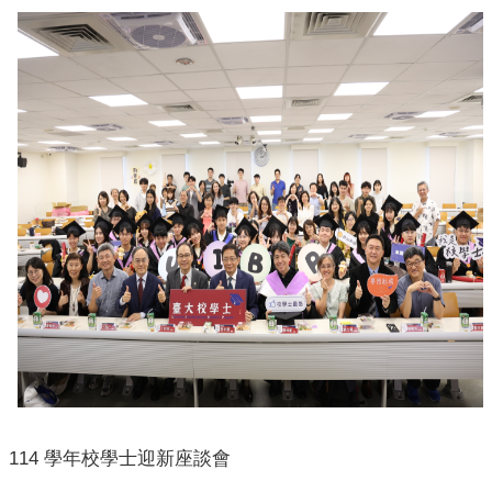
導
師
學
生
成
果
活
動
集
錦
修
業
與
畢
審
相
關
114
學年校學士迎新座談會
表