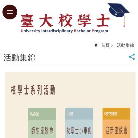
跳到主要內容區塊
進
階
搜
尋
首頁
活動集錦
回
首
活動集錦
頁
臺
大
首
頁
共
教
中
心
網
站
導