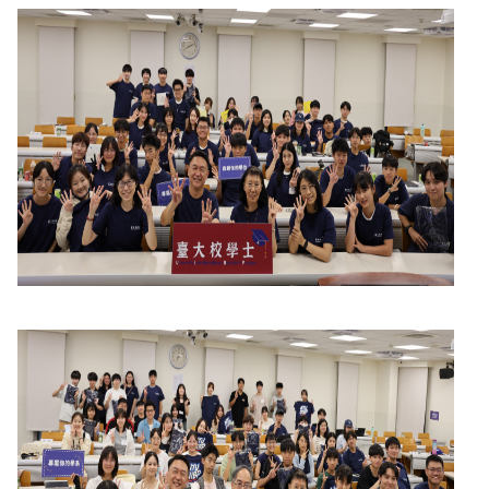
單
常
見
問
題
半
導
體
跨
域
校
學
士