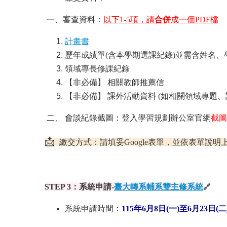
一、審查資料：
以下1-5項，請
合併
成一個PDF檔
計畫書
歷年成績單(含本學期選課紀錄)並需含姓名、
領域專長修課紀錄
【非必備】 相關教師推薦信
【非必備】 課外活動資料 (如相關領域專題、
二、 會談紀錄截圖：登入學習規劃辦公室官網
截圖
📩
繳交方式：請填妥Google表單，並依表單說明上傳
STEP 3：系統申請-
臺大轉系輔系雙主修系統
🔗
系統申請時間：
115年6月8日(一)至6月23日(二)