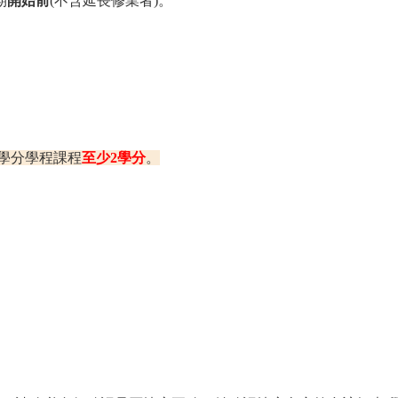
期
開始前
(不含延長修業者)。
學分學程課程
至少2學分
。