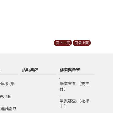
回上一頁
回最上面
果
活動集錦
修業與畢審
領域 (舉
畢業審查-【雙主
修】
程地圖
畢業審查-【校學
士】
專題討論成