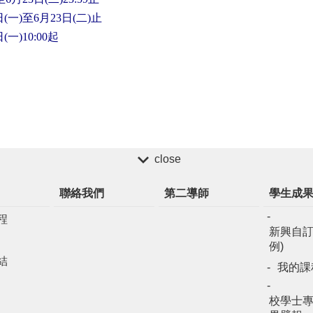
一)至6月23日(二)止
一)10:00起
close
聯絡我們
第二導師
學生成
程
新興自訂
例)
結
我的課
校學士