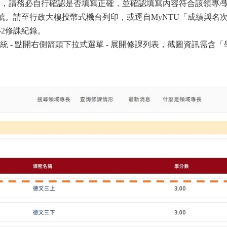
內容，請務必自行確認是否填寫正確，並確認填寫內容符合該領專/學
號。
請至行政大樓投幣式機台列印，或逕自MyNTU「成績與名
-2修課紀錄。
統 - 點開右側箭頭下拉式選單 - 展開修課列表，截圖資訊需含