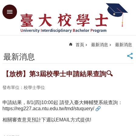
跳到主要內容區塊
進
階
搜
尋
首頁
最新消息
最新消息
回
首
最新消息
頁
臺
【放榜】第3屆校學士申請結果查詢🔍
大
首
頁
發布單位：校學士學位
共
教
申請結果，8/1(四)10:00起 請登入臺大轉輔雙系統查詢：
中
https://reg227.aca.ntu.edu.tw/tmd/stuquery/
心
相關審查意見預計下週以EMAIL方式提供!
網
站
導