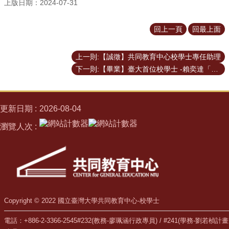
上版日期：2024-07-31
覽
聯
回上一頁
回最上面
絡
資
訊
上一則:【誠徵】共同教育中心校學士專任助理
English
下一則:【畢業】臺大首位校學士 -賴奕達「空間政策與規劃科學」領域
校
學
更新日期
2026-08-04
士
是
瀏覽人次
什
麼
如
何
申
請
Copyright © 2022 國立臺灣大學共同教育中心-校學士
第
電話：+886-2-3366-2545#232(教務-廖珮涵行政專員) / #241(學務-劉若楨計畫
二