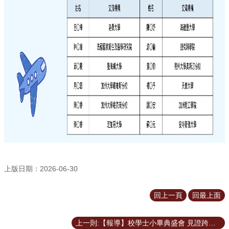
覽
聯
絡
資
訊
English
校
學
士
是
什
麼
如
上版日期：2026-06-30
何
申
請
回上一頁
回最上面
第
上一則:【報導】校學士小畢典盛會 見證跨域學習成果與未來大學實踐
二