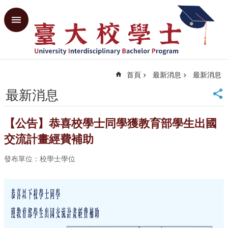
跳到主要內容區塊
進
階
搜
尋
首頁
最新消息
最新消息
回
首
最新消息
頁
臺
【公告】恭喜校學士同學獲教育部學生出國
大
首
交流計畫經費補助
頁
發布單位：校學士學位
共
教
中
心
網
站
導