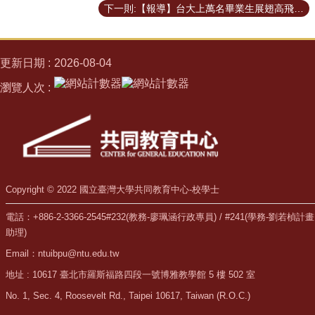
導
下一則:【報導】台大上萬名畢業生展翅高飛 校長陳文章：未來重點不是「學了什麼」而是解決問題
師
學
更新日期
2026-08-04
生
成
瀏覽人次
果
活
動
集
錦
Copyright © 2022 國立臺灣大學共同教育中心-校學士
修
業
電話：+886-2-3366-2545#232(教務-廖珮涵行政專員) / #241(學務-劉若楨計畫
與
助理)
畢
審
Email：ntuibpu@ntu.edu.tw
地址 : 10617 臺北市羅斯福路四段一號博雅教學館 5 樓 502 室
相
關
No. 1, Sec. 4, Roosevelt Rd., Taipei 10617, Taiwan (R.O.C.)
表