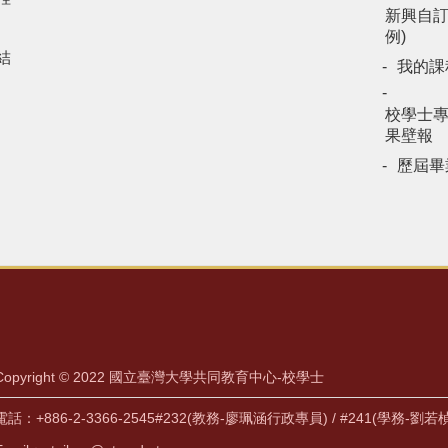
新興自訂
例)
結
我的課
校學士
果壁報
歷屆畢
Copyright © 2022 國立臺灣大學共同教育中心-校學士
電話：+886-2-3366-2545#232(教務-廖珮涵行政專員) / #241(學務-劉