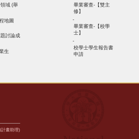
領域 (舉
畢業審查-【雙主
修】
程地圖
畢業審查-【校學
士】
專題討論成
校學士學生報告書
業生
申請
若楨計畫助理)